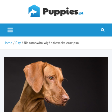
Skip
to
content
puppies.pl
Home
Psy
Niesamowita więź człowieka oraz psa