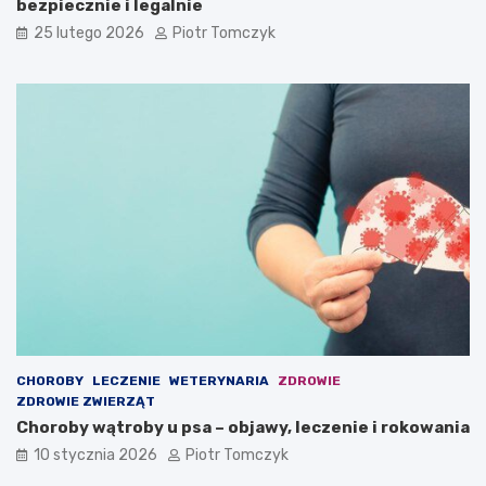
bezpiecznie i legalnie
w
r
25 lutego 2026
Piotr Tomczyk
i
z
n
ą
n
t
i
d
ś
o
c
m
i
o
e
w
m
y
i
c
e
h
ć
w
s
w
o
i
CHOROBY
LECZENIE
WETERYNARIA
ZDROWIE
m
ZDROWIE ZWIERZĄT
d
Choroby wątroby u psa – objawy, leczenie i rokowania
o
m
10 stycznia 2026
Piotr Tomczyk
u