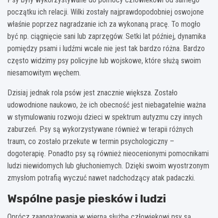
początku ich relacji. Wilki zostały najprawdopodobniej oswojone
właśnie poprzez nagradzanie ich za wykonaną pracę. To mogło
być np. ciągnięcie sani lub zaprzęgów. Setki lat później, dynamika
pomiędzy psami i ludźmi wcale nie jest tak bardzo różna. Bardzo
często widzimy psy policyjne lub wojskowe, które służą swoim
niesamowitym węchem.
Dzisiaj jednak rola psów jest znacznie większa. Zostało
udowodnione naukowo, że ich obecność jest niebagatelnie ważna
w stymulowaniu rozwoju dzieci w spektrum autyzmu czy innych
zaburzeń. Psy są wykorzystywane również w terapii różnych
traum, co zostało przekute w termin psychologiczny –
dogoterapię. Ponadto psy są również nieocenionymi pomocnikami
ludzi niewidomych lub głuchoniemych. Dzięki swoim wyostrzonym
zmysłom potrafią wyczuć nawet nadchodzący atak padaczki.
Wspólne pasje piesków i ludzi
Oprócz zaangażowania w wierną służbę człowiekowi psy są