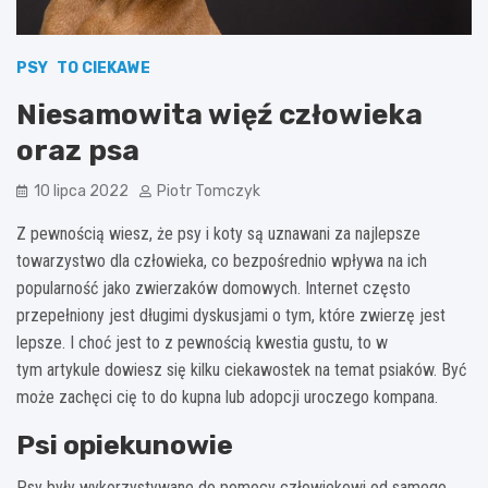
PSY
TO CIEKAWE
Niesamowita więź człowieka
oraz psa
10 lipca 2022
Piotr Tomczyk
Z pewnością wiesz, że psy i koty są uznawani za najlepsze
towarzystwo dla człowieka, co bezpośrednio wpływa na ich
popularność jako zwierzaków domowych. Internet często
przepełniony jest długimi dyskusjami o tym, które zwierzę jest
lepsze. I choć jest to z pewnością kwestia gustu, to w
tym artykule dowiesz się kilku ciekawostek na temat psiaków. Być
może zachęci cię to do kupna lub adopcji uroczego kompana.
Psi opiekunowie
Psy były wykorzystywane do pomocy człowiekowi od samego