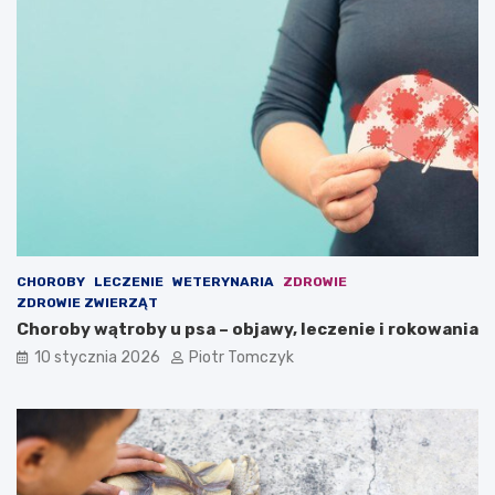
ś
o
c
m
i
o
e
w
m
y
i
c
e
h
ć
w
s
w
o
i
CHOROBY
LECZENIE
WETERYNARIA
ZDROWIE
m
ZDROWIE ZWIERZĄT
d
Choroby wątroby u psa – objawy, leczenie i rokowania
o
m
10 stycznia 2026
Piotr Tomczyk
u