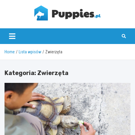
Skip
to
content
puppies.pl
Home
Lista wpisów
Zwierzęta
Kategoria:
Zwierzęta