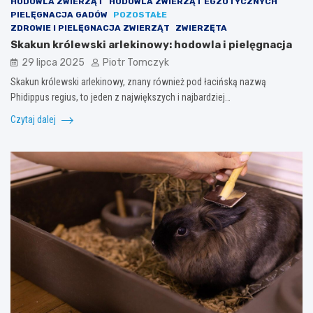
HODOWLA ZWIERZĄT
HODOWLA ZWIERZĄT EGZOTYCZNYCH
PIELĘGNACJA GADÓW
POZOSTAŁE
ZDROWIE I PIELĘGNACJA ZWIERZĄT
ZWIERZĘTA
Skakun królewski arlekinowy: hodowla i pielęgnacja
29 lipca 2025
Piotr Tomczyk
Skakun królewski arlekinowy, znany również pod łacińską nazwą
Phidippus regius, to jeden z największych i najbardziej…
Czytaj dalej