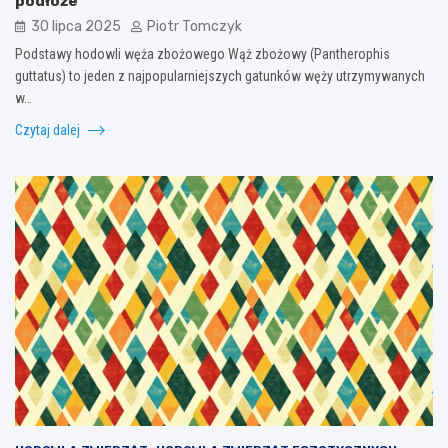
podłoże
30 lipca 2025
Piotr Tomczyk
Podstawy hodowli węża zbożowego Wąż zbożowy (Pantherophis
guttatus) to jeden z najpopularniejszych gatunków węży utrzymywanych
w…
Czytaj dalej