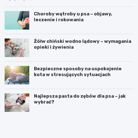
Choroby wątroby u psa – objawy,
leczenie i rokowania
Żółw chiński wodno lądowy – wymagania
opieki i żywienia
Bezpieczne sposoby na uspokojenie
kota w stresujących sytuacjach
Najlepsza pasta do zębów dla psa – jak
wybrać?
A
P
k
r
c
z
e
y
s
k