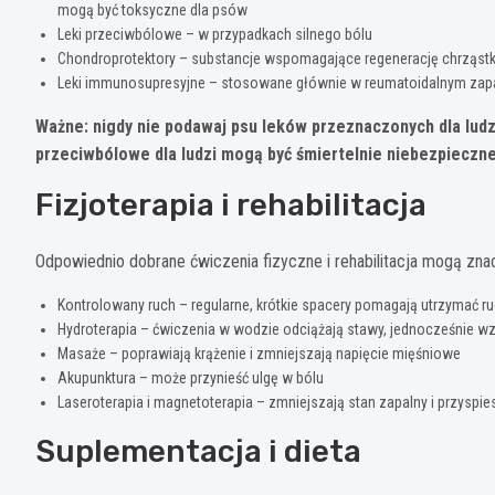
mogą być toksyczne dla psów
Leki przeciwbólowe – w przypadkach silnego bólu
Chondroprotektory – substancje wspomagające regenerację chrząst
Leki immunosupresyjne – stosowane głównie w reumatoidalnym zap
Ważne: nigdy nie podawaj psu leków przeznaczonych dla ludz
przeciwbólowe dla ludzi mogą być śmiertelnie niebezpieczne
Fizjoterapia i rehabilitacja
Odpowiednio dobrane ćwiczenia fizyczne i rehabilitacja mogą zn
Kontrolowany ruch – regularne, krótkie spacery pomagają utrzymać
Hydroterapia – ćwiczenia w wodzie odciążają stawy, jednocześnie w
Masaże – poprawiają krążenie i zmniejszają napięcie mięśniowe
Akupunktura – może przynieść ulgę w bólu
Laseroterapia i magnetoterapia – zmniejszają stan zapalny i przyspie
Suplementacja i dieta