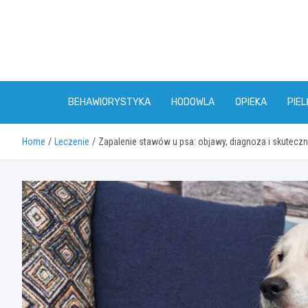
Skip
to
content
BEHAWIORYSTYKA
HODOWLA
OPIEKA
PIE
Home
Leczenie
Zapalenie stawów u psa: objawy, diagnoza i skutecz