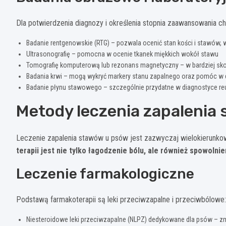
Dla potwierdzenia diagnozy i określenia stopnia zaawansowania c
Badanie rentgenowskie (RTG) – pozwala ocenić stan kości i stawów,
Ultrasonografię – pomocna w ocenie tkanek miękkich wokół stawu
Tomografię komputerową lub rezonans magnetyczny – w bardziej s
Badania krwi – mogą wykryć markery stanu zapalnego oraz pomóc w 
Badanie płynu stawowego – szczególnie przydatne w diagnostyce r
Metody leczenia zapalenia
Leczenie zapalenia stawów u psów jest zazwyczaj wielokierunko
terapii jest nie tylko łagodzenie bólu, ale również spowoln
Leczenie farmakologiczne
Podstawą farmakoterapii są leki przeciwzapalne i przeciwbólowe:
Niesteroidowe leki przeciwzapalne (NLPZ) dedykowane dla psów – zmni