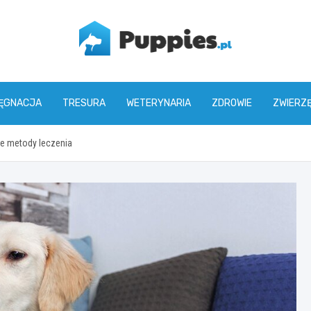
puppies.pl
LĘGNACJA
TRESURA
WETERYNARIA
ZDROWIE
ZWIERZ
ne metody leczenia