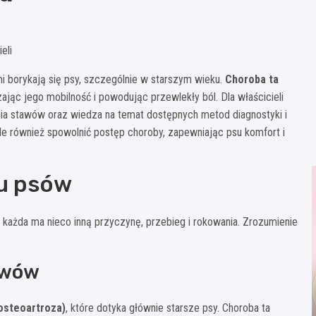
eli
mi borykają się psy, szczególnie w starszym wieku.
Choroba ta
zając jego mobilność i powodując przewlekły ból. Dla właścicieli
a stawów oraz wiedza na temat dostępnych metod diagnostyki i
ale również spowolnić postęp choroby, zapewniając psu komfort i
 u psów
każda ma nieco inną przyczynę, przebieg i rokowania. Zrozumienie
awów
osteoartroza)
, które dotyka głównie starsze psy. Choroba ta