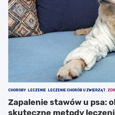
CHOROBY
LECZENIE
LECZENIE CHORÓB U ZWIERZĄT
ZDR
Zapalenie stawów u psa: o
skuteczne metody leczen