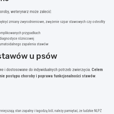
horoby, weterynarz może zalecić:
 wykryć zmiany zwyrodnieniowe, zwężenie szpar stawowych czy osteofity
komplikowanych przypadkach
diagnostyce różnicowej
eumatoidalnego zapalenia stawów
 stawów u psów
we i dostosowane do indywidualnych potrzeb zwierzęcia.
Celem
ienie postępu choroby i poprawa funkcjonalności stawów
.
ejszają stan zapalny i łagodzą ból; należy pamiętać, że ludzkie NLPZ