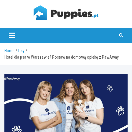
Skip
to
content
puppies.pl
Home
Psy
Hotel dla psa w Warszawie? Postaw na domową opiekę z PawAway