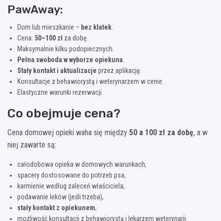
PawAway:
Dom lub mieszkanie –
bez klatek
.
Cena:
50–100 zł
za dobę.
Maksymalnie kilku podopiecznych.
Pełna swoboda w wyborze opiekuna
.
Stały kontakt i aktualizacje
przez aplikację.
Konsultacje z behawiorystą i weterynarzem w cenie.
Elastyczne warunki rezerwacji.
Co obejmuje cena?
Cena domowej opieki waha się między
50 a 100 zł za dobę
, a w
niej zawarte są:
całodobowa opieka w domowych warunkach,
spacery dostosowane do potrzeb psa,
karmienie według zaleceń właściciela,
podawanie leków (jeśli trzeba),
stały kontakt z opiekunem
,
możliwość konsultacji z behawiorystą i lekarzem weterynarii.