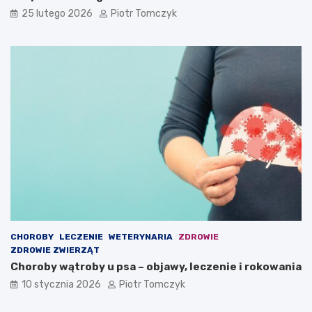
w
r
25 lutego 2026
Piotr Tomczyk
i
z
n
ą
n
t
i
d
ś
o
c
m
i
o
e
w
m
y
i
c
e
h
ć
w
s
w
o
i
CHOROBY
LECZENIE
WETERYNARIA
ZDROWIE
m
ZDROWIE ZWIERZĄT
d
Choroby wątroby u psa – objawy, leczenie i rokowania
o
m
10 stycznia 2026
Piotr Tomczyk
u