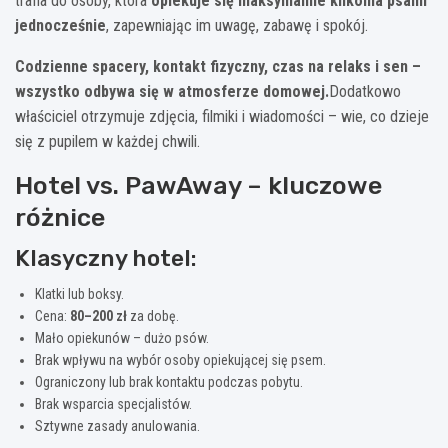
trafia do osoby, która
opiekuje się maksymalnie kilkoma psami
jednocześnie
, zapewniając im uwagę, zabawę i spokój.
Codzienne spacery, kontakt fizyczny, czas na relaks i sen –
wszystko odbywa się w atmosferze domowej.
Dodatkowo
właściciel otrzymuje zdjęcia, filmiki i wiadomości – wie, co dzieje
się z pupilem w każdej chwili.
Hotel vs. PawAway – kluczowe
różnice
Klasyczny hotel:
Klatki lub boksy.
Cena:
80–200 zł
za dobę.
Mało opiekunów – dużo psów.
Brak wpływu na wybór osoby opiekującej się psem.
Ograniczony lub brak kontaktu podczas pobytu.
Brak wsparcia specjalistów.
Sztywne zasady anulowania.