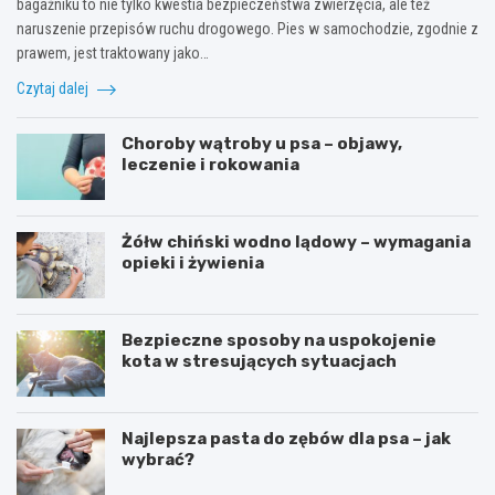
bagażniku to nie tylko kwestia bezpieczeństwa zwierzęcia, ale też
naruszenie przepisów ruchu drogowego. Pies w samochodzie, zgodnie z
prawem, jest traktowany jako…
Czytaj dalej
Choroby wątroby u psa – objawy,
leczenie i rokowania
Żółw chiński wodno lądowy – wymagania
opieki i żywienia
Bezpieczne sposoby na uspokojenie
kota w stresujących sytuacjach
Najlepsza pasta do zębów dla psa – jak
wybrać?
A
P