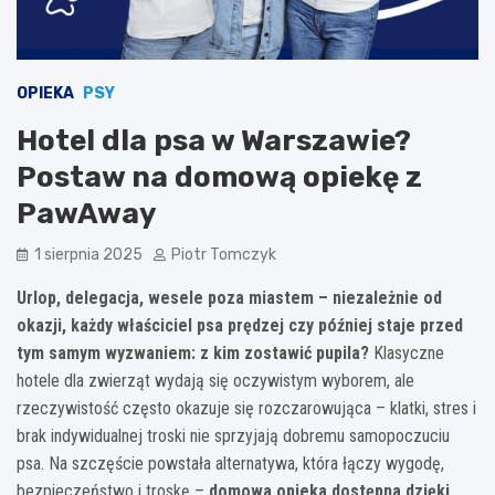
OPIEKA
PSY
Hotel dla psa w Warszawie?
Postaw na domową opiekę z
PawAway
1 sierpnia 2025
Piotr Tomczyk
Urlop, delegacja, wesele poza miastem – niezależnie od
okazji, każdy właściciel psa prędzej czy później staje przed
tym samym wyzwaniem: z kim zostawić pupila?
Klasyczne
hotele dla zwierząt wydają się oczywistym wyborem, ale
rzeczywistość często okazuje się rozczarowująca – klatki, stres i
brak indywidualnej troski nie sprzyjają dobremu samopoczuciu
psa. Na szczęście powstała alternatywa, która łączy wygodę,
bezpieczeństwo i troskę –
domowa opieka dostępna dzięki