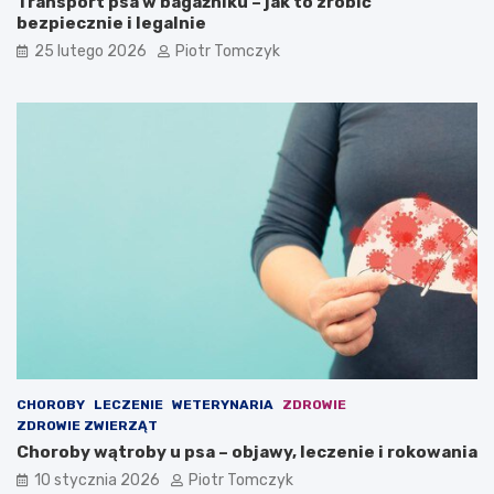
Transport psa w bagażniku – jak to zrobić
o
e
bezpiecznie i legalnie
w
r
25 lutego 2026
Piotr Tomczyk
i
z
n
ą
n
t
i
d
ś
o
c
m
i
o
e
w
m
y
i
c
e
h
ć
w
s
w
o
i
CHOROBY
LECZENIE
WETERYNARIA
ZDROWIE
m
ZDROWIE ZWIERZĄT
d
Choroby wątroby u psa – objawy, leczenie i rokowania
o
m
10 stycznia 2026
Piotr Tomczyk