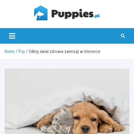
Skip
to
content
puppies.pl
Home
Psy
Odkryj świat zdrowia zwierząt w internecie