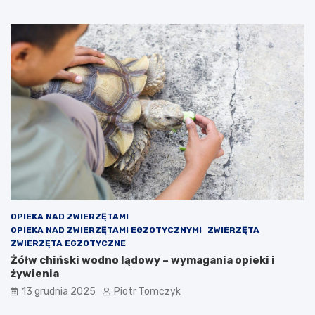
u
OPIEKA NAD ZWIERZĘTAMI
OPIEKA NAD ZWIERZĘTAMI EGZOTYCZNYMI
ZWIERZĘTA
ZWIERZĘTA EGZOTYCZNE
Żółw chiński wodno lądowy – wymagania opieki i
żywienia
13 grudnia 2025
Piotr Tomczyk