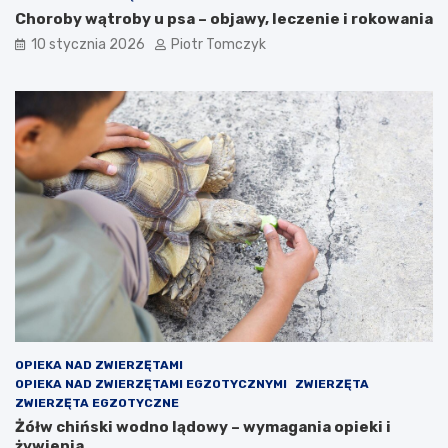
d
Choroby wątroby u psa – objawy, leczenie i rokowania
o
m
10 stycznia 2026
Piotr Tomczyk
u
OPIEKA NAD ZWIERZĘTAMI
OPIEKA NAD ZWIERZĘTAMI EGZOTYCZNYMI
ZWIERZĘTA
ZWIERZĘTA EGZOTYCZNE
Żółw chiński wodno lądowy – wymagania opieki i
żywienia