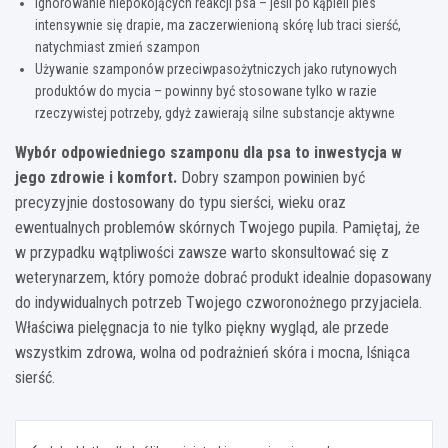
Ignorowanie niepokojących reakcji psa – jeśli po kąpieli pies
intensywnie się drapie, ma zaczerwienioną skórę lub traci sierść,
natychmiast zmień szampon
Używanie szamponów przeciwpasożytniczych jako rutynowych
produktów do mycia – powinny być stosowane tylko w razie
rzeczywistej potrzeby, gdyż zawierają silne substancje aktywne
Wybór odpowiedniego szamponu dla psa to inwestycja w
jego zdrowie i komfort.
Dobry szampon powinien być
precyzyjnie dostosowany do typu sierści, wieku oraz
ewentualnych problemów skórnych Twojego pupila. Pamiętaj, że
w przypadku wątpliwości zawsze warto skonsultować się z
weterynarzem, który pomoże dobrać produkt idealnie dopasowany
do indywidualnych potrzeb Twojego czworonożnego przyjaciela.
Właściwa pielęgnacja to nie tylko piękny wygląd, ale przede
wszystkim zdrowa, wolna od podrażnień skóra i mocna, lśniąca
sierść.
Nawigacja