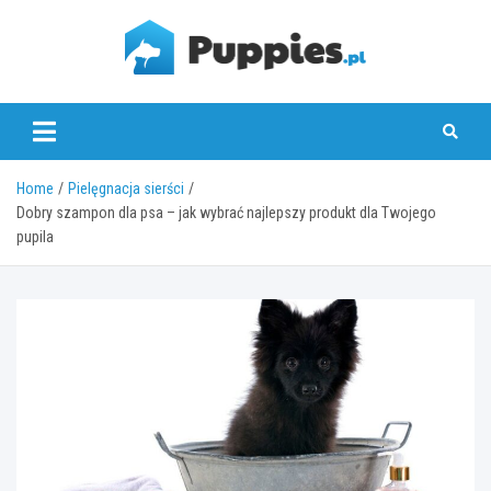
Skip
to
content
puppies.pl
Home
Pielęgnacja sierści
Dobry szampon dla psa – jak wybrać najlepszy produkt dla Twojego
pupila