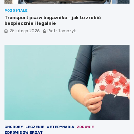
r
z
e
w
POZOSTAŁE
p
i
Transport psa w bagażniku – jak to zrobić
o
e
bezpiecznie i legalnie
w
r
25 lutego 2026
Piotr Tomczyk
i
z
n
ą
n
t
i
d
ś
o
c
m
i
o
e
w
m
y
i
c
e
h
ć
w
s
w
o
i
CHOROBY
LECZENIE
WETERYNARIA
ZDROWIE
m
ZDROWIE ZWIERZĄT