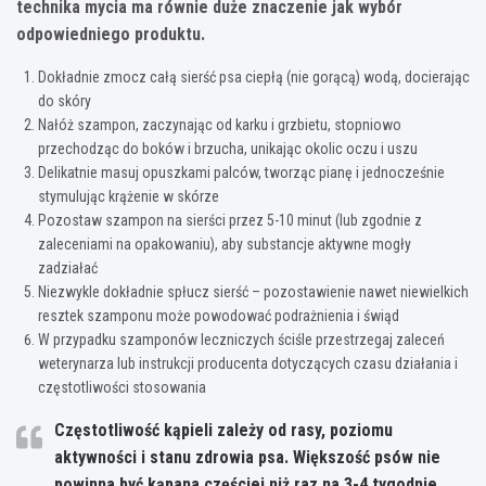
technika mycia ma równie duże znaczenie jak wybór
odpowiedniego produktu.
Dokładnie zmocz całą sierść psa ciepłą (nie gorącą) wodą, docierając
do skóry
Nałóż szampon, zaczynając od karku i grzbietu, stopniowo
przechodząc do boków i brzucha, unikając okolic oczu i uszu
Delikatnie masuj opuszkami palców, tworząc pianę i jednocześnie
stymulując krążenie w skórze
Pozostaw szampon na sierści przez 5-10 minut (lub zgodnie z
zaleceniami na opakowaniu), aby substancje aktywne mogły
zadziałać
Niezwykle dokładnie spłucz sierść – pozostawienie nawet niewielkich
resztek szamponu może powodować podrażnienia i świąd
W przypadku szamponów leczniczych ściśle przestrzegaj zaleceń
weterynarza lub instrukcji producenta dotyczących czasu działania i
częstotliwości stosowania
Częstotliwość kąpieli zależy od rasy, poziomu
aktywności i stanu zdrowia psa. Większość psów nie
powinna być kąpana częściej niż raz na 3-4 tygodnie,