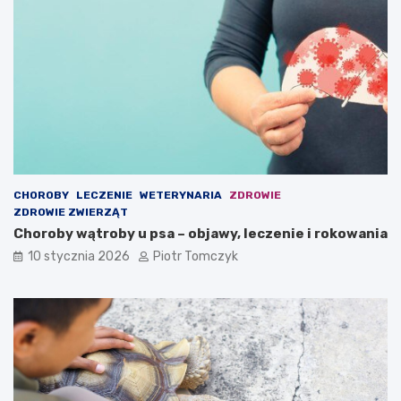
i
o
e
w
m
y
i
c
e
h
ć
w
s
w
o
i
CHOROBY
LECZENIE
WETERYNARIA
ZDROWIE
m
ZDROWIE ZWIERZĄT
d
Choroby wątroby u psa – objawy, leczenie i rokowania
o
m
10 stycznia 2026
Piotr Tomczyk
u