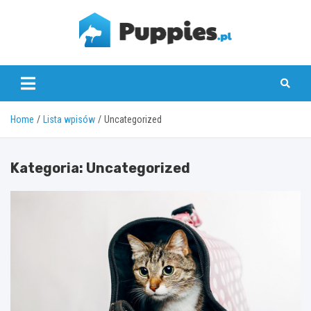
Skip
to
content
puppies.pl
Home
Lista wpisów
Uncategorized
Kategoria:
Uncategorized