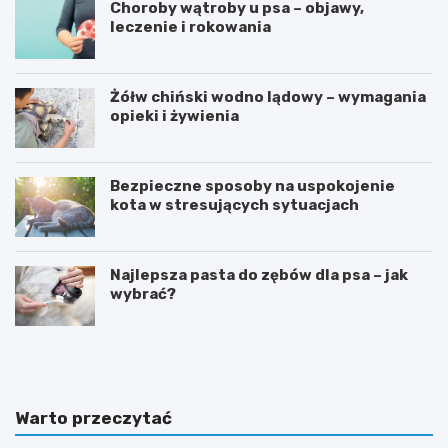
Choroby wątroby u psa – objawy,
leczenie i rokowania
Żółw chiński wodno lądowy – wymagania
opieki i żywienia
Bezpieczne sposoby na uspokojenie
kota w stresujących sytuacjach
Najlepsza pasta do zębów dla psa – jak
wybrać?
A
P
k
r
c
z
e
y
s
k
Warto przeczytać
o
ł
r
a