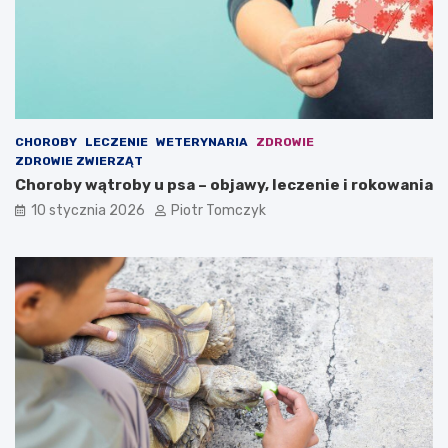
e
h
ć
w
s
w
o
i
CHOROBY
LECZENIE
WETERYNARIA
ZDROWIE
m
ZDROWIE ZWIERZĄT
d
Choroby wątroby u psa – objawy, leczenie i rokowania
o
m
10 stycznia 2026
Piotr Tomczyk
u