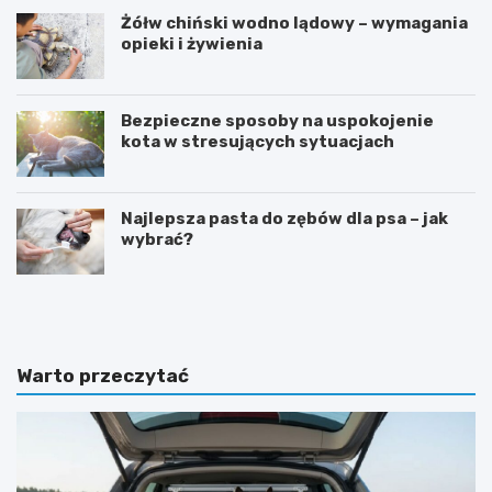
Żółw chiński wodno lądowy – wymagania
opieki i żywienia
Bezpieczne sposoby na uspokojenie
kota w stresujących sytuacjach
Najlepsza pasta do zębów dla psa – jak
wybrać?
A
P
k
r
c
z
e
y
s
k
Warto przeczytać
o
ł
r
a
i
d
a
y
d
n
l
i