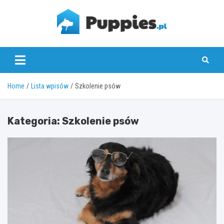
Skip
to
content
puppies.pl
Home
Lista wpisów
Szkolenie psów
Kategoria:
Szkolenie psów